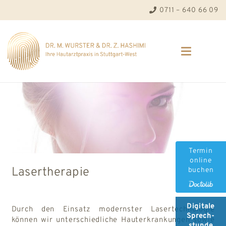
0711 – 640 66 09
Termin
online
Lasertherapie
buchen
Digitale
Durch den Einsatz modernster Lasertechnologie
Sprech-
können wir unterschiedliche Hauterkrankungen sowie
stunde