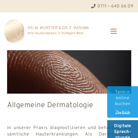
0711 – 640 66 09
Termin
online
Allgemeine Dermatologie
buchen
Digitale
In unserer Praxis diagnostizieren und behandeln wir
Sprech-
sämtliche Hauterkrankungen. Als Dermatologen
stunde