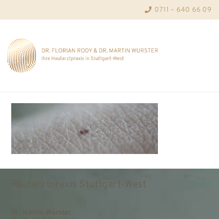
0711 – 640 66 09
Hautarztpraxis Stuttgart-West
Dr. Martin Wurster