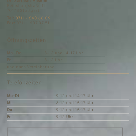
Dr. Zarlasht Hashimi
Reinsburgstraße 11
70178 Stuttgart
Tel:
0711 – 640 66 09
Fax:
0711 – 607 07 51
Öffnungszeiten
Mo- Do
8–12 und 14–17 Uhr
Fr
8–12 Uhr
und nach Vereinbarung.
Telefonzeiten
Mo-Di
9-12 und 14-17 Uhr
Mi
8-12 und 15-17 Uhr
Do
9-12 und 15-17 Uhr
Fr
9-12 Uhr